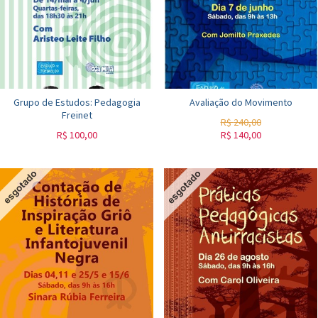
Grupo de Estudos: Pedagogia
Avaliação do Movimento
Freinet
R$
240,00
R$
100,00
R$
140,00