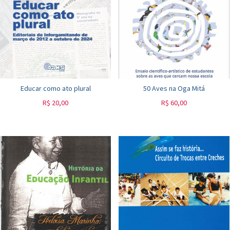
Educar como ato plural
50 Aves na Oga Mitá
R$
20,00
R$
60,00