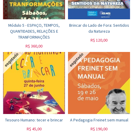
Módulo 5 - ESPAÇO, TEMPOS,
Brincar do Lado de Fora: Sentidos
QUANTIDADES, RELAÇÕES E
da Natureza
TRANFORMAÇÕES
R$
120,00
R$
360,00
Tesouro Humano: tecer e brincar
A Pedagogia Freinet sem manual
R$
45,00
R$
190,00