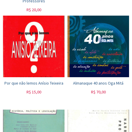
Professores
R$
20,00
Por que não lemos Anísio Teixeira
Almanaque 40 anos Oga Mitá
R$
15,00
R$
70,00