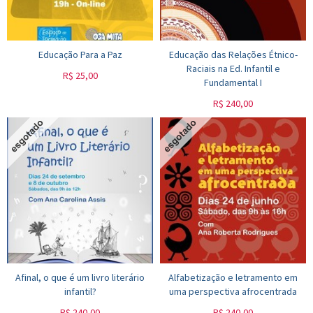
Educação Para a Paz
Educação das Relações Étnico-
Raciais na Ed. Infantil e
R$
25,00
Fundamental I
R$
240,00
Afinal, o que é um livro literário
Alfabetização e letramento em
infantil?
uma perspectiva afrocentrada
R$
240,00
R$
240,00