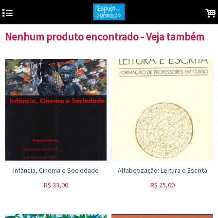
4
.
Nenhum produto encontrado - Veja também
Infância, Cinema e Sociedade
Alfabetização: Leitura e Escrita
R$
33,00
R$
25,00